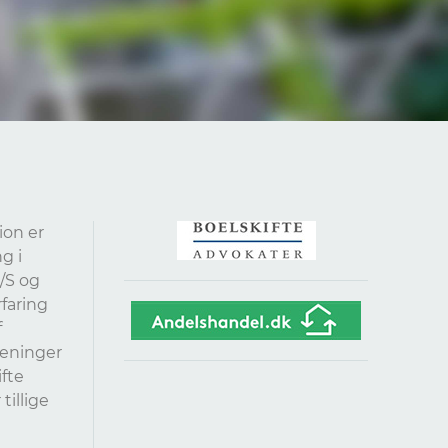
ion er
g i
/S og
faring
f
reninger
fte
tillige