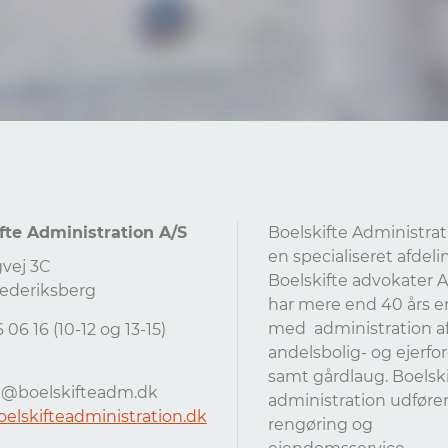
fte Administration A/S
Boelskifte Administrat
en specialiseret afdelin
gvej 3C
Boelskifte advokater A
ederiksberg
har mere end 40 års er
med administration a
16 06 16 (10-12 og 13-15)
andelsbolig- og ejerfo
samt gårdlaug. Boelski
t@boelskifteadm.dk
administration udfører 
boelskifteadministration.dk
rengøring og