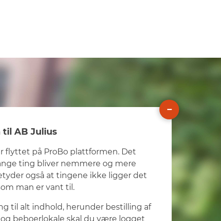
il AB Julius
r flyttet på ProBo plattformen. Det
ange ting bliver nemmere og mere
etyder også at tingene ikke ligger det
m man er vant til.
g til alt indhold, herunder bestilling af
og beboerlokale skal du være logget