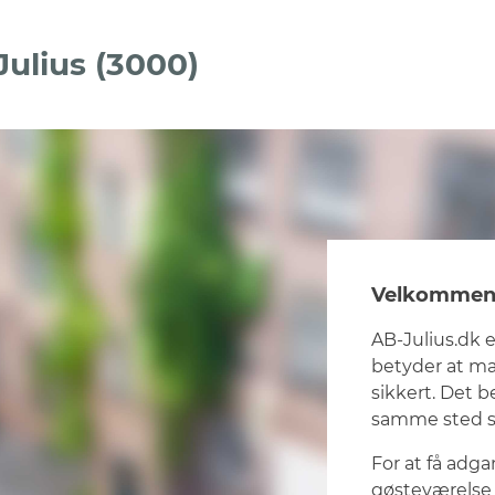
Julius (3000)
Velkommen t
AB-Julius.dk e
betyder at m
sikkert. Det b
samme sted so
For at få adgan
gøsteværelse 